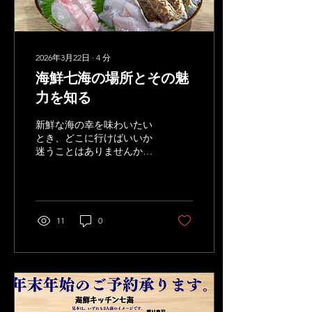
2026年3月22日
∙
4
分
海鮮七海の場所とその魅
力を知る
新鮮な海の幸を味わいたい
とき、どこに行けばいいか
迷うことはありませんか。
私もそうでした。そんなと
きに出会ったのが、南知多
にある「海鮮七海」です。
ここは地元の新鮮な魚介を
手頃な価格で楽しめるお店
11
0
として、多くの人に愛され
ています。今回は、私が実
際に訪れて感じた「海鮮七
海の場所とその魅力」につ
いて詳しくお伝えします。
海鮮七海の場所とアクセス
方法 「海鮮七海」は愛知県