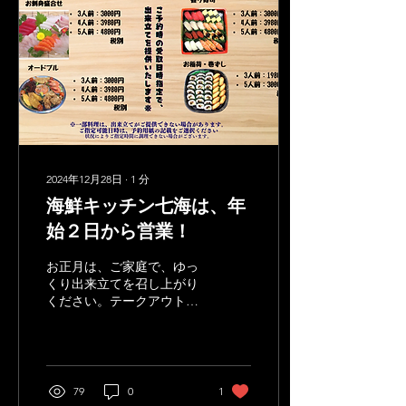
南知多町にあります。南知
多は名古屋から車で約1時
間ほどの距離で、海に近い
自然豊かな地域です。海鮮
七海の場所は、地元の漁港
に近く、新鮮な魚が毎日届
く環境に恵まれています。
具体的なアクセス方法は以
下の通りです。 車の場合
名古屋方面から知多半島道
2024年12月28日
∙
1
分
路を利用し、南知多ICで降
海鮮キッチン七海は、年
りて約10分。駐車場も完備
されているので安心です。
始２日から営業！
公共交通機関の場合 名鉄河
和線の河和駅からバスで約
お正月は、ご家庭で、ゆっ
30分。バス停から徒歩5分
くり出来立てを召し上がり
ほどで到着します。 このよ
ください。テークアウト対
うに、アクセスはとても便
応できます。 海鮮キッチン
利で、観光やドライブの途
七海では、年末年始のテー
中に立ち寄りやすい場所で
クアウト商品の予約を販売
す。詳しい 海鮮七海 場所
を行っています。 お刺身盛
はこちらのリンクからご確
合せ 握りずし オードブル
79
0
1
認ください。 海鮮七海の魅
など、 お来店時、その場で