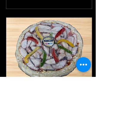
力とは...
ご注文いただけますが、日
時によっては、調理時間
が...
2024年12月20日
∙
1
分
七海特製ピザ 販売開始
七海特製タコたっぷりピザ
蛸の旨味がぎゅっと詰まっ
た、ピリ辛ナポリ風蛸ピ
ザ！たっぷりの蛸と特製ピ