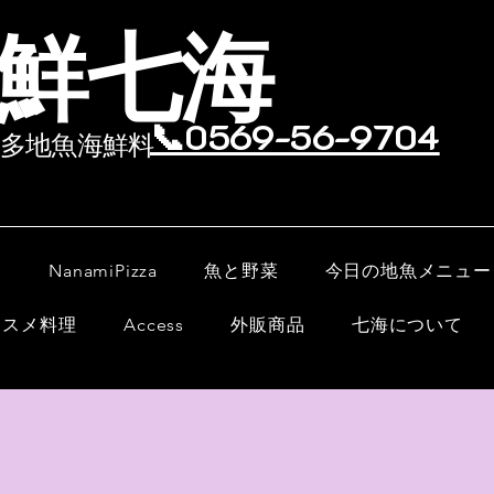
鮮七海
📞0569-56-9704
多地魚海鮮料
ー
NanamiPizza
魚と野菜
今日の地魚メニュー
ススメ料理
Access
外販商品
七海について