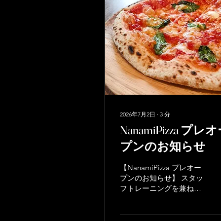
2026年7月2日
∙
3
分
NanamiPizza プレ
プンのお知らせ
【NanamiPizza プレオー
プンのお知らせ】 スタッ
フトレーニングを兼ね
て、NanamiPizzaを下記
の日程でプレオープンい
たします。 期間：7月4日