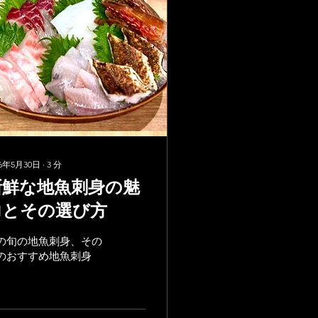
26年5月30日
∙
3
分
新鮮な地魚刺身の魅
力とその選び方
の旬の地魚刺身、その
のおすすめ地魚刺身