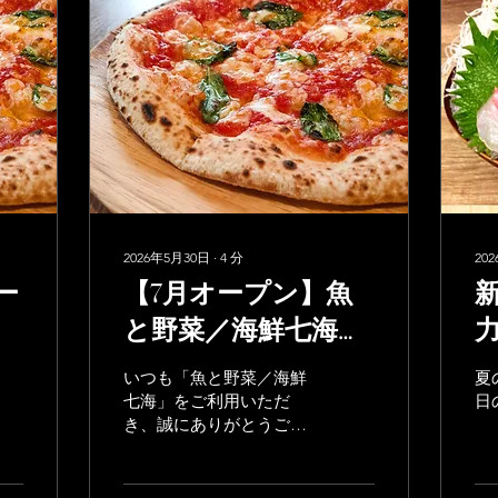
2026年5月30日
∙
4
分
20
オー
【7月オープン】魚
と野菜／海鮮七海に
本格石窯風ピザカフ
いつも「魚と野菜／海鮮
夏
ェが誕生します！
七海」をご利用いただ
日
き、誠にありがとうござ
います。 この夏、2026年
7月に新たな魅力を加え
る「本格石窯風ピザカフ