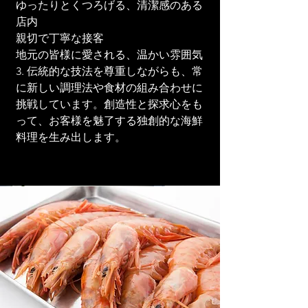
ゆったりとくつろげる、清潔感のある
店内
親切で丁寧な接客
地元の皆様に愛される、温かい雰囲気
3. 伝統的な技法を尊重しながらも、常
に新しい調理法や食材の組み合わせに
挑戦しています。創造性と探求心をも
って、お客様を魅了する独創的な海鮮
料理を生み出します。