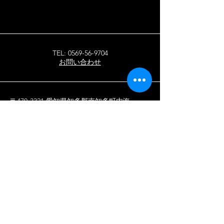
TEL:
0569-56-9704
お問い合わせ
〒470-3321 愛知県知多郡南知多町内海
西浜田１６
南知多の恵みを味わ
う、絶品海鮮料理
海鮮七海